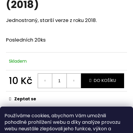
(2018)
a
j
Jednostraný, starší verze z roku 2018.
í
t
?
Posledních 20ks
Skladem
HLEDAT
10 Kč
DO KOŠÍKU
Měrná
cena:
Zeptat se
Kategorie
:
Podtácky
Používáme cookies, abychom Vám umožnili
pohodlné prohlížení webu a díky analýze provozu
Z
webu neustále zlepšovali jeho funkce, výkon a