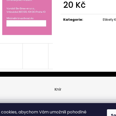
20 Kč
Měrná
cena:
Kategorie
:
Etikety 
Knír
ráva vyhrazena.
 cookies, abychom Vám umožnili pohodlné
S