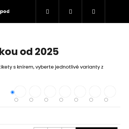
Hledat
Přihlášení
Nákupní
 podmínky
košík
čkou od 2025
kety s knírem, vyberte jednotlivé varianty z