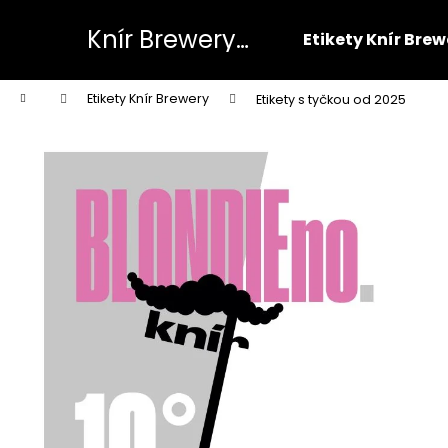
K
Přejít
na
o
Knír Brewery
Etikety Knír Brew
obsah
Zpět
Zpět
š
eshop
do
do
í
Domů
Etikety Knír Brewery
Etikety s tyčkou od 2025
k
obchodu
obchodu