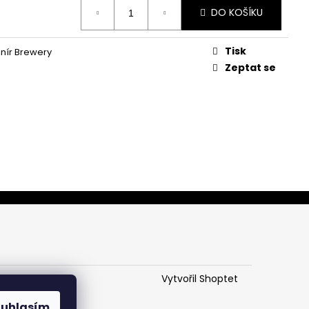
DO KOŠÍKU
Tisk
Knír Brewery
Zeptat se
Vytvořil Shoptet
ouhlasím