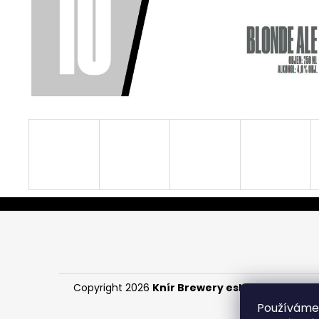
Z
á
p
a
Copyright 2026
Knír Brewery eshop
. Všechna p
t
Používáme
í