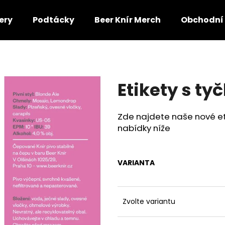
ery
Podtácky
Beer Knír Merch
Obchodní
Co potřebujete najít?
Etikety s ty
HLEDAT
Zde najdete naše nové eti
nabídky níže
VARIANTA
Zvolte variantu